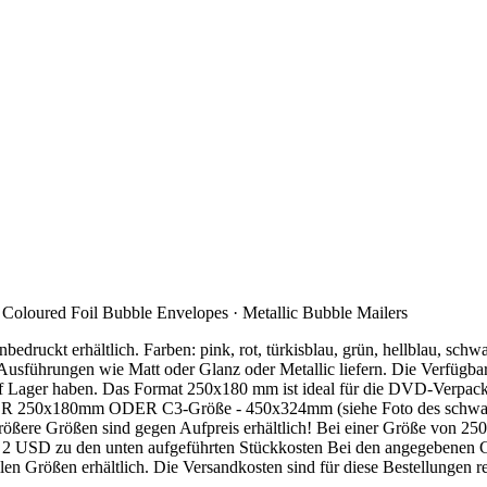
loured Foil Bubble Envelopes · Metallic Bubble Mailers
ruckt erhältlich. Farben: pink, rot, türkisblau, grün, hellblau, schwarz
Ausführungen wie Matt oder Glanz oder Metallic liefern. Die Verfügbark
ie auf Lager haben. Das Format 250x180 mm ist ideal für die DVD-Verp
 ODER 250x180mm ODER C3-Größe - 450x324mm (siehe Foto des schw
ßere Größen sind gegen Aufpreis erhältlich! Bei einer Größe von 250
 USD zu den unten aufgeführten Stückkosten Bei den angegebenen Größ
llen Größen erhältlich. Die Versandkosten sind für diese Bestellungen