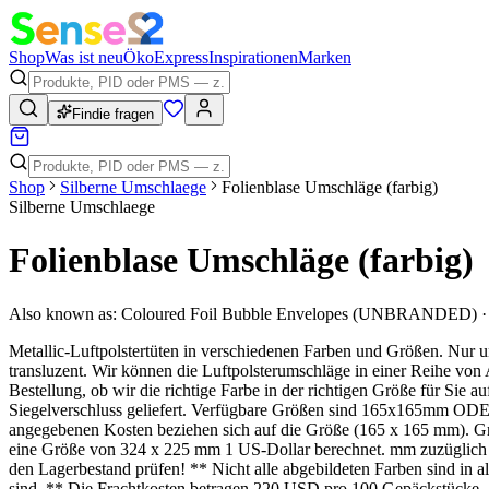
Shop
Was ist neu
Öko
Express
Inspirationen
Marken
Findie fragen
Shop
Silberne Umschlaege
Folienblase Umschläge (farbig)
Silberne Umschlaege
Folienblase Umschläge (farbig)
Also known as:
Coloured Foil Bubble Envelopes (UNBRANDED) · Co
Metallic-Luftpolstertüten in verschiedenen Farben und Größen. Nur unbed
transluzent. Wir können die Luftpolsterumschläge in einer Reihe von 
Bestellung, ob wir die richtige Farbe in der richtigen Größe für S
Siegelverschluss geliefert. Verfügbare Größen sind 165x165mm
angegebenen Kosten beziehen sich auf die Größe (165 x 165 mm). Grö
eine Größe von 324 x 225 mm 1 US-Dollar berechnet. mm zuzüglich 2
den Lagerbestand prüfen! ** Nicht alle abgebildeten Farben sind in a
sind. ** Die Frachtkosten betragen 220 USD pro 100 Gepäckstücke.