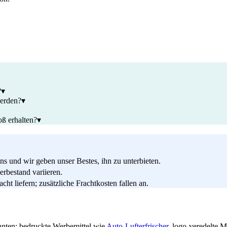
?
▾
werden?
▾
oß erhalten?
▾
s und wir geben unser Bestes, ihn zu unterbieten.
rbestand variieren.
ht liefern; zusätzliche Frachtkosten fallen an.
nnten: bedruckte Werbemittel wie
Auto-Lufterfrischer
, logo-veredelte 