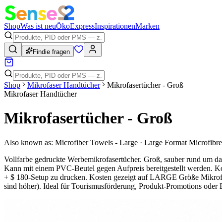
Shop
Was ist neu
Öko
Express
Inspirationen
Marken
Findie fragen
Shop
Mikrofaser Handtücher
Mikrofasertücher - Groß
Mikrofaser Handtücher
Mikrofasertücher - Groß
Also known as:
Microfiber Towels - Large · Large Format Microfibre
Vollfarbe gedruckte Werbemikrofasertücher. Groß, sauber rund um da
Kann mit einem PVC-Beutel gegen Aufpreis bereitgestellt werden. Kos
+ $ 180-Setup zu drucken. Kosten gezeigt auf LARGE Größe Mikrof
sind höher). Ideal für Tourismusförderung, Produkt-Promotions oder E