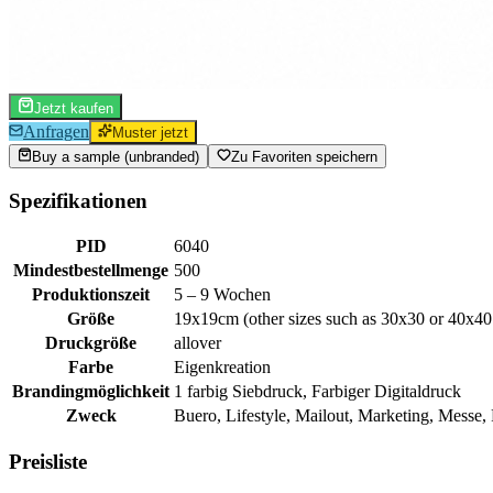
Jetzt kaufen
Anfragen
Muster jetzt
Buy a sample (unbranded)
Zu Favoriten speichern
Spezifikationen
PID
6040
Mindestbestellmenge
500
Produktionszeit
5 – 9 Wochen
Größe
19x19cm (other sizes such as 30x30 or 40x40
Druckgröße
allover
Farbe
Eigenkreation
Brandingmöglichkeit
1 farbig Siebdruck, Farbiger Digitaldruck
Zweck
Buero, Lifestyle, Mailout, Marketing, Messe,
Preisliste