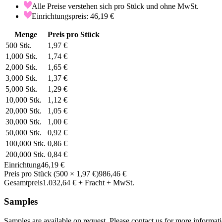
Alle Preise verstehen sich pro Stück und ohne MwSt.
Einrichtungspreis: 46,19 €
Menge
Preis pro Stück
500
Stk.
1,97 €
1,000
Stk.
1,74 €
2,000
Stk.
1,65 €
3,000
Stk.
1,37 €
5,000
Stk.
1,29 €
10,000
Stk.
1,12 €
20,000
Stk.
1,05 €
30,000
Stk.
1,00 €
50,000
Stk.
0,92 €
100,000
Stk.
0,86 €
200,000
Stk.
0,84 €
Einrichtung
46,19 €
Preis pro Stück
(
500
×
1,97 €
)
986,46 €
Gesamtpreis
1.032,64 €
+ Fracht + MwSt.
Samples
Samples are available on request. Please contact us for more informat