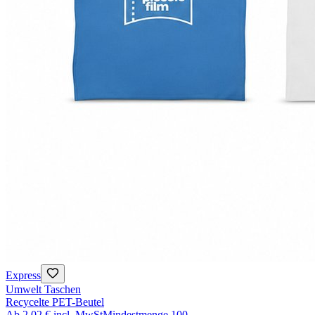
Express
Umwelt Taschen
Recycelte PET-Beutel
Ab
2,02 €
incl. MwSt
Mindestmenge
100