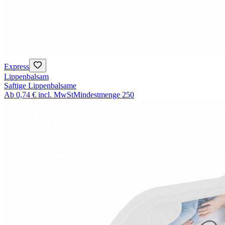
Express
Lippenbalsam
Saftige Lippenbalsame
Ab
0,74 €
incl. MwSt
Mindestmenge
250