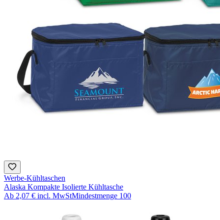
Werbe-Kühltaschen
Alaska Kompakte Isolierte Kühltasche
Ab
2,07 €
incl. MwSt
Mindestmenge
100