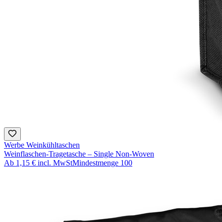
Werbe Weinkühltaschen
Weinflaschen-Tragetasche – Single Non-Woven
Ab
1,15 €
incl. MwSt
Mindestmenge
100