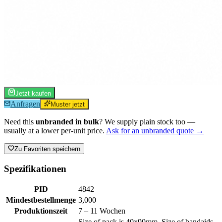
Jetzt kaufen
Anfragen
Muster jetzt
Need this
unbranded in bulk
? We supply plain stock too —
usually at a lower per-unit price.
Ask for an unbranded quote →
Zu Favoriten speichern
Spezifikationen
PID
4842
Mindestbestellmenge
3,000
Produktionszeit
7 – 11 Wochen
Size of pack is 40x90mm. Size of bandaids