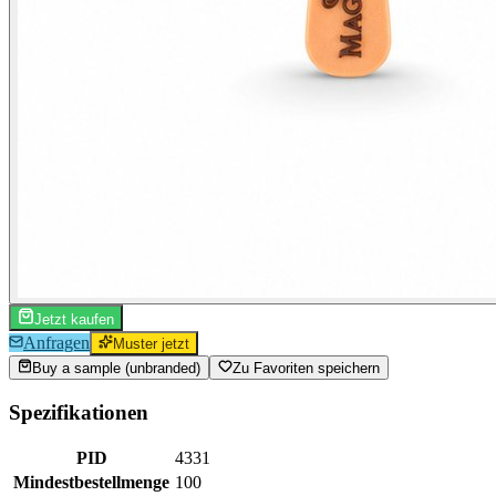
Jetzt kaufen
Anfragen
Muster jetzt
Buy a sample (unbranded)
Zu Favoriten speichern
Spezifikationen
PID
4331
Mindestbestellmenge
100