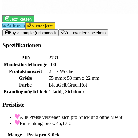
Jetzt kaufen
Anfragen
Muster jetzt
Buy a sample (unbranded)
Zu Favoriten speichern
Spezifikationen
PID
2731
Mindestbestellmenge
100
Produktionszeit
2 – 7 Wochen
Größe
55 mm x 53 mm x 22 mm
Farbe
Blau
Gelb
Gruen
Rot
Brandingmöglichkeit
1 farbig Siebdruck
Preisliste
Alle Preise verstehen sich pro Stück und ohne MwSt.
Einrichtungspreis: 46,17 €
Menge
Preis pro Stück