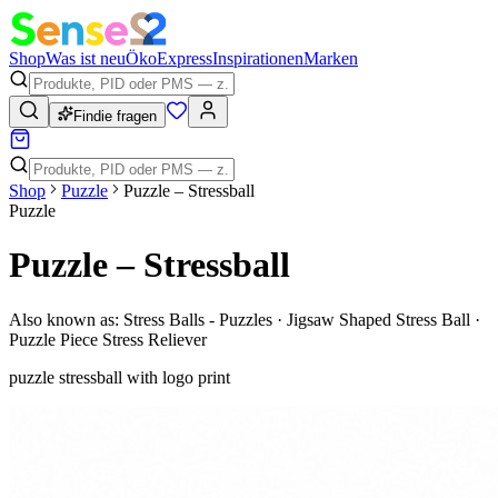
Shop
Was ist neu
Öko
Express
Inspirationen
Marken
Findie fragen
Shop
Puzzle
Puzzle – Stressball
Puzzle
Puzzle – Stressball
Also known as:
Stress Balls - Puzzles · Jigsaw Shaped Stress Ball ·
Puzzle Piece Stress Reliever
puzzle stressball with logo print