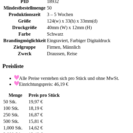
PID
18932
Mindestbestellmenge
50
Produktionszeit
3 – 5 Wochen
Größe
124(w) x 33(h) x 33mm(d)
Druckgröße
40mm (W) x 12mm (H)
Farbe
Schwarz
Brandingmöglichkeit
Eingraviert, Farbiger Digitaldruck
Zielgruppe
Firmen, Männlich
Zweck
Draussen, Reise
Preisliste
Alle Preise verstehen sich pro Stück und ohne MwSt.
Einrichtungspreis: 46,19 €
Menge
Preis pro Stück
50
Stk.
19,97 €
100
Stk.
18,19 €
250
Stk.
16,87 €
500
Stk.
15,81 €
1,000
Stk.
14,62 €