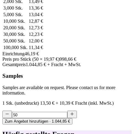
2,000
Stk.
13,49 €
3,000
Stk.
13,36 €
5,000
Stk.
13,04 €
10,000
Stk.
12,87 €
20,000
Stk.
12,73 €
30,000
Stk.
12,23 €
50,000
Stk.
12,00 €
100,000
Stk.
11,34 €
Einrichtung
46,19 €
Preis pro Stück
(
50
×
19,97 €
)
998,66 €
Gesamtpreis
1.044,85 €
+ Fracht + MwSt.
Samples
Samples are available on request. Please contact us for more
information.
1 Stk. (unbedruckt)
13,50 €
+
10,39 €
Fracht (inkl. MwSt.)
Zum Angebot hinzufügen
· 1.044,85 €