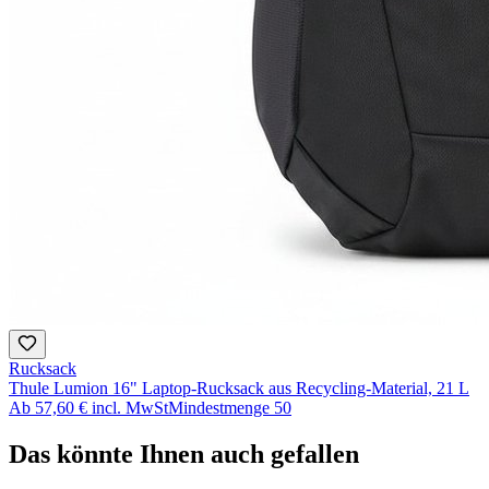
Rucksack
Thule Lumion 16" Laptop-Rucksack aus Recycling-Material, 21 L
Ab
57,60 €
incl. MwSt
Mindestmenge
50
Das könnte Ihnen auch gefallen