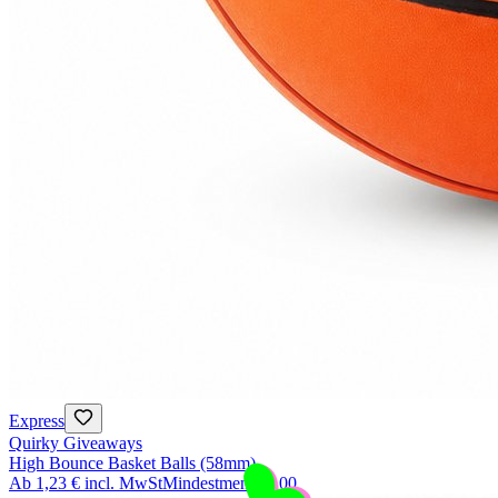
Express
Quirky Giveaways
High Bounce Basket Balls (58mm)
Ab
1,23 €
incl. MwSt
Mindestmenge
100