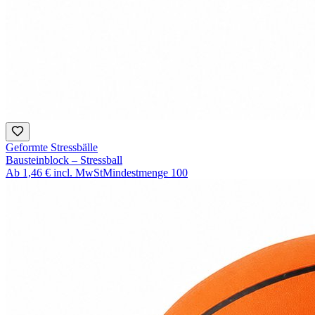
Geformte Stressbälle
Bausteinblock – Stressball
Ab
1,46 €
incl. MwSt
Mindestmenge
100