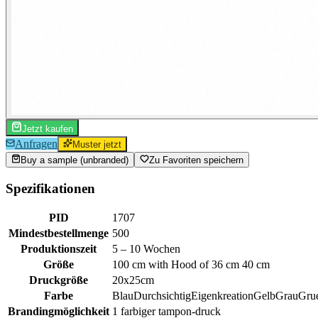
Jetzt kaufen
Anfragen
Muster jetzt
Buy a sample (unbranded)
Zu Favoriten speichern
Spezifikationen
PID
1707
Mindestbestellmenge
500
Produktionszeit
5 – 10 Wochen
Größe
100 cm with Hood of 36 cm 40 cm
Druckgröße
20x25cm
Farbe
Blau
Durchsichtig
Eigenkreation
Gelb
Grau
Gru
Brandingmöglichkeit
1 farbiger tampon-druck