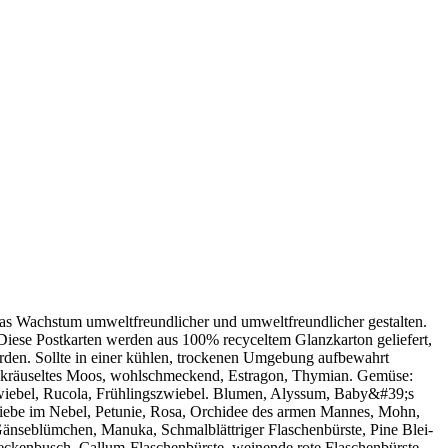
 das Wachstum umweltfreundlicher und umweltfreundlicher gestalten.
Diese Postkarten werden aus 100% recyceltem Glanzkarton geliefert,
erden. Sollte in einer kühlen, trockenen Umgebung aufbewahrt
 - gekräuseltes Moos, wohlschmeckend, Estragon, Thymian. Gemüse:
 Zwiebel, Rucola, Frühlingszwiebel. Blumen, Alyssum, Baby&#39;s
Liebe im Nebel, Petunie, Rosa, Orchidee des armen Mannes, Mohn,
änseblümchen, Manuka, Schmalblättriger Flaschenbürste, Pine Blei-
eckenbusch, Callum-Flaschenbürste, weinende rote Flaschenbürste,