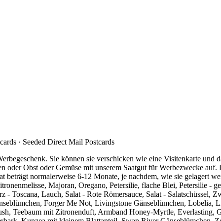
tcards · Seeded Direct Mail Postcards
s Werbegeschenk. Sie können sie verschicken wie eine Visitenkarte und
zen oder Obst oder Gemüse mit unserem Saatgut für Werbezwecke auf. 
at beträgt normalerweise 6-12 Monate, je nachdem, wie sie gelagert w
tronenmelisse, Majoran, Oregano, Petersilie, flache Blei, Petersilie
arz - Toscana, Lauch, Salat - Rote Römersauce, Salat - Salatschüssel,
 Gänseblümchen, Forger Me Not, Livingstone Gänseblümchen, Lobelia, 
rush, Teebaum mit Zitronenduft, Armband Honey-Myrtle, Everlasting, G
erbark, Kunzea mit kleinem Blattanteil, Swan River Gänseblümchen, Z