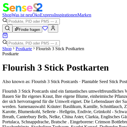
Shop
Was ist neu
Öko
Express
Inspirationen
Marken
Findie fragen
Shop
Postkarte
Flourish 3 Stick Postkarten
Postkarte
Flourish 3 Stick Postkarten
Also known as:
Flourish 3 Stick Postcards · Plantable Seed Stick Pos
Flourish 3 Stick Postcards sind ein fantastisches umweltfreundliche
Bauen Sie Ihr eigenes Kraut, Ihre eigene Blume, einheimische Pflan
der sich hervorragend für die Umwelt eignet. Die Lebensdauer der Sa
werden. Samenauswahl: Kräuter: Basilikum, Kamille, Schnittlauch, Zi
Karotte, Blumenkohl, Sellerie - Hellgrün, Endivie, Grünkohl - Schw
Breath, Canterbury Bells, Nelke, China Aster, Clarkia, Englisches
Portulaca, Schnappdrache, Bratsche . Eingeborene: Crimson Bottleb
Flaschenbürste, Stacheliger Teebaum, Scarlet Kunzel, Duftender Pap