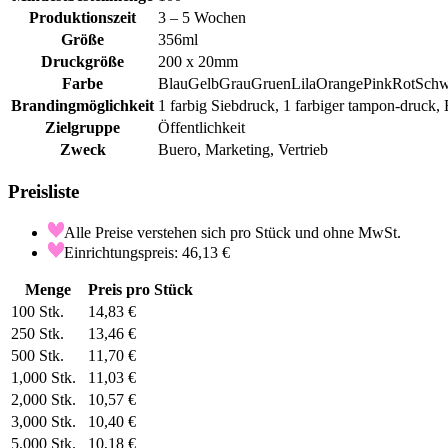
Produktionszeit
3 – 5 Wochen
Größe
356ml
Druckgröße
200 x 20mm
Farbe
Blau
Gelb
Grau
Gruen
Lila
Orange
Pink
Rot
Schw
Brandingmöglichkeit
1 farbig Siebdruck, 1 farbiger tampon-druck, 
Zielgruppe
Öffentlichkeit
Zweck
Buero, Marketing, Vertrieb
Preisliste
Alle Preise verstehen sich pro Stück und ohne MwSt.
Einrichtungspreis: 46,13 €
Menge
Preis pro Stück
100
Stk.
14,83 €
250
Stk.
13,46 €
500
Stk.
11,70 €
1,000
Stk.
11,03 €
2,000
Stk.
10,57 €
3,000
Stk.
10,40 €
5,000
Stk.
10,18 €