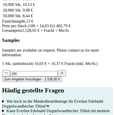
10,000
Stk.
10,13 €
20,000
Stk.
9,98 €
50,000
Stk.
8,44 €
Einrichtung
46,13 €
Preis pro Stück
(
100
×
14,83 €
)
1.482,79 €
Gesamtpreis
1.528,92 €
+ Fracht + MwSt.
Samples
Samples are available on request. Please contact us for more
information.
1 Stk. (unbedruckt)
10,05 €
+
10,37 €
Fracht (inkl. MwSt.)
Zum Angebot hinzufügen
· 1.528,92 €
Häufig gestellte Fragen
Wie hoch ist die Mindestbestellmenge für Everlast Edelstahl
Doppelwandbecher 356ml?
▾
Kann Everlast Edelstahl Doppelwandbecher 356ml mit meinem