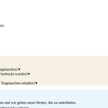
ion.
ragetaschen?
▾
 bedruckt werden?
▾
 Tragetaschen erhalten?
▾
s und wir geben unser Bestes, ihn zu unterbieten.
rbestand variieren.