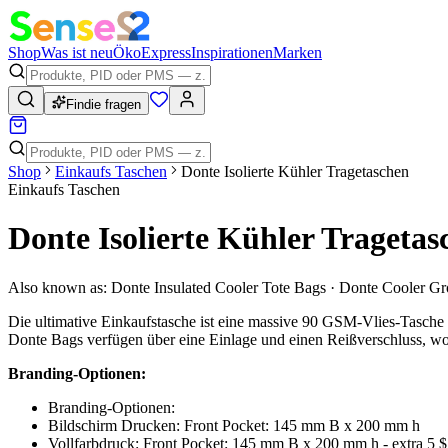
Shop
Was ist neu
Öko
Express
Inspirationen
Marken
Findie fragen
Shop
Einkaufs Taschen
Donte Isolierte Kühler Tragetaschen
Einkaufs Taschen
Donte Isolierte Kühler Tragetas
Also known as:
Donte Insulated Cooler Tote Bags · Donte Cooler Gr
Die ultimative Einkaufstasche ist eine massive 90 GSM-Vlies-Tasche m
Donte Bags verfügen über eine Einlage und einen Reißverschluss, wo
Branding-Optionen:
Branding-Optionen:
Bildschirm Drucken: Front Pocket: 145 mm B x 200 mm h
Vollfarbdruck: Front Pocket: 145 mm B x 200 mm h - extra 5 $ pr