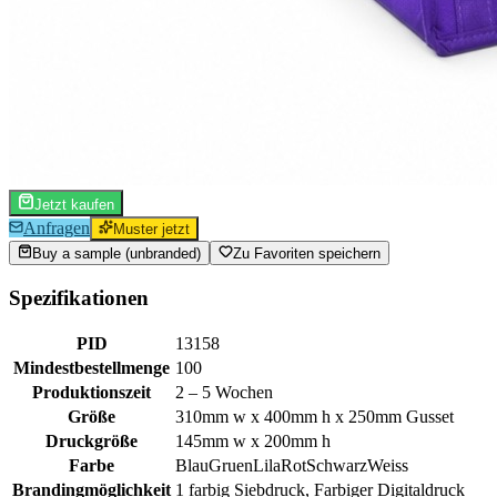
Jetzt kaufen
Anfragen
Muster jetzt
Buy a sample (unbranded)
Zu Favoriten speichern
Spezifikationen
PID
13158
Mindestbestellmenge
100
Produktionszeit
2 – 5 Wochen
Größe
310mm w x 400mm h x 250mm Gusset
Druckgröße
145mm w x 200mm h
Farbe
Blau
Gruen
Lila
Rot
Schwarz
Weiss
Brandingmöglichkeit
1 farbig Siebdruck, Farbiger Digitaldruck