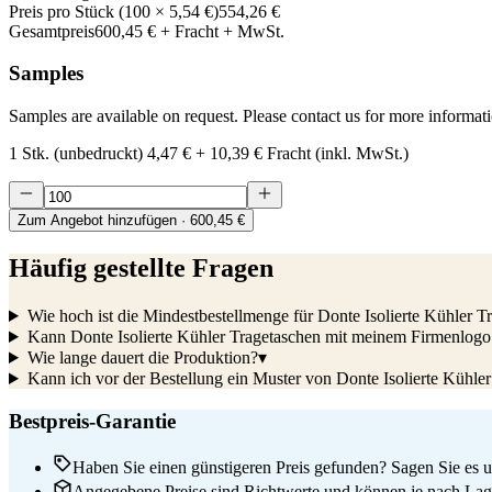
Preis pro Stück
(
100
×
5,54 €
)
554,26 €
Gesamtpreis
600,45 €
+ Fracht + MwSt.
Samples
Samples are available on request. Please contact us for more informat
1 Stk. (unbedruckt)
4,47 €
+
10,39 €
Fracht (inkl. MwSt.)
Zum Angebot hinzufügen
· 600,45 €
Häufig gestellte Fragen
Wie hoch ist die Mindestbestellmenge für Donte Isolierte Kühler T
Kann Donte Isolierte Kühler Tragetaschen mit meinem Firmenlogo
Wie lange dauert die Produktion?
▾
Kann ich vor der Bestellung ein Muster von Donte Isolierte Kühler
Bestpreis-Garantie
Haben Sie einen günstigeren Preis gefunden? Sagen Sie es un
Angegebene Preise sind Richtwerte und können je nach Lage