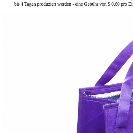
bis 4 Tagen produziert werden - eine Gebühr von $ 0,60 pro Einh