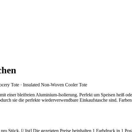
chen
ocery Tote · Insulated Non-Woven Cooler Tote
it einer bleifreien Aluminium-Isolierung. Perfekt um Speisen heiß oder
durch sie die perfekte wiederverwendbare Einkaufstasche sind. Farben:
o Stück. [/ list] Die gezeigten Preise beinhalten 1 Farbdruck in 1 Posi