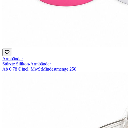
Armbänder
Stürzte Silikon-Armbänder
Ab
0,78 €
incl. MwSt
Mindestmenge
250