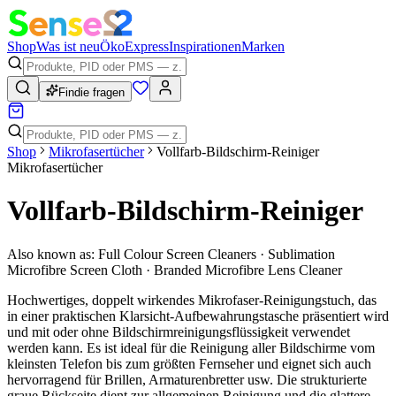
Shop
Was ist neu
Öko
Express
Inspirationen
Marken
Findie fragen
Shop
Mikrofasertücher
Vollfarb-Bildschirm-Reiniger
Mikrofasertücher
Vollfarb-Bildschirm-Reiniger
Also known as:
Full Colour Screen Cleaners · Sublimation
Microfibre Screen Cloth · Branded Microfibre Lens Cleaner
Hochwertiges, doppelt wirkendes Mikrofaser-Reinigungstuch, das
in einer praktischen Klarsicht-Aufbewahrungstasche präsentiert wird
und mit oder ohne Bildschirmreinigungsflüssigkeit verwendet
werden kann. Es ist ideal für die Reinigung aller Bildschirme vom
kleinsten Telefon bis zum größten Fernseher und eignet sich auch
hervorragend für Brillen, Armaturenbretter usw. Die strukturierte
graue Rückseite dient zur allgemeinen Reinigung und die glattere