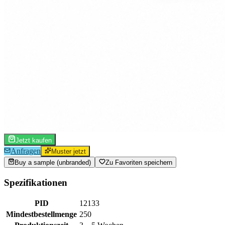
Jetzt kaufen
Anfragen
Muster jetzt
Buy a sample (unbranded)
Zu Favoriten speichern
Spezifikationen
PID
12133
Mindestbestellmenge
250