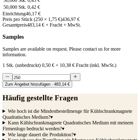
30,000
Stk.
0,45 €
50,000
Stk.
0,42 €
Einrichtung
46,17 €
Preis pro Stück
(
250
×
1,75 €
)
436,97 €
Gesamtpreis
483,14 €
+ Fracht + MwSt.
Samples
Samples are available on request. Please contact us for more
information.
1 Stk. (unbedruckt)
0,50 €
+
10,38 €
Fracht (inkl. MwSt.)
Zum Angebot hinzufügen
· 483,14 €
Häufig gestellte Fragen
Wie hoch ist die Mindestbestellmenge für Kühlschrankmagnete
Quadratisches Medium?
▾
Kann Kühlschrankmagnete Quadratisches Medium mit meinem
Firmenlogo bedruckt werden?
▾
Wie lange dauert die Produktion?
▾