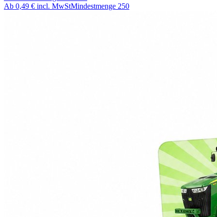
Ab
0,49 €
incl. MwSt
Mindestmenge
250