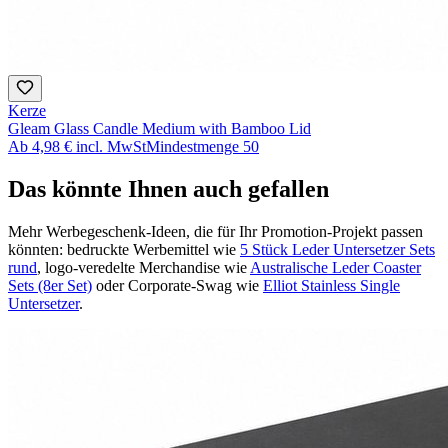
Kerze
Gleam Glass Candle Medium with Bamboo Lid
Ab
4,98 €
incl. MwSt
Mindestmenge
50
Das könnte Ihnen auch gefallen
Mehr Werbegeschenk-Ideen, die für Ihr Promotion-Projekt passen
könnten: bedruckte Werbemittel wie
5 Stück Leder Untersetzer Sets
rund
, logo-veredelte Merchandise wie
Australische Leder Coaster
Sets (8er Set)
oder Corporate-Swag wie
Elliot Stainless Single
Untersetzer
.