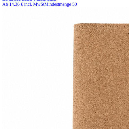
Ab
14,36 €
incl. MwSt
Mindestmenge
50