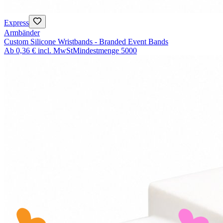
Express
Armbänder
Custom Silicone Wristbands - Branded Event Bands
Ab
0,36 €
incl. MwSt
Mindestmenge
5000