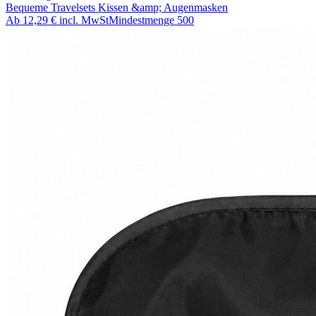
Bequeme Travelsets Kissen &amp; Augenmasken
Ab
12,29 €
incl. MwSt
Mindestmenge
500