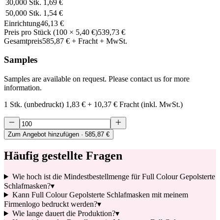
30,000
Stk.
1,69 €
50,000
Stk.
1,54 €
Einrichtung
46,13 €
Preis pro Stück
(
100
×
5,40 €
)
539,73 €
Gesamtpreis
585,87 €
+ Fracht + MwSt.
Samples
Samples are available on request. Please contact us for more
information.
1 Stk. (unbedruckt)
1,83 €
+
10,37 €
Fracht (inkl. MwSt.)
Zum Angebot hinzufügen
· 585,87 €
Häufig gestellte Fragen
Wie hoch ist die Mindestbestellmenge für Full Colour Gepolsterte
Schlafmasken?
▾
Kann Full Colour Gepolsterte Schlafmasken mit meinem
Firmenlogo bedruckt werden?
▾
Wie lange dauert die Produktion?
▾