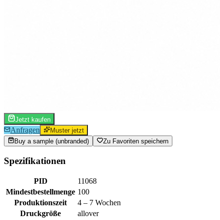
Jetzt kaufen
Anfragen
Muster jetzt
Buy a sample (unbranded)
Zu Favoriten speichern
Spezifikationen
PID
11068
Mindestbestellmenge
100
Produktionszeit
4 – 7 Wochen
Druckgröße
allover