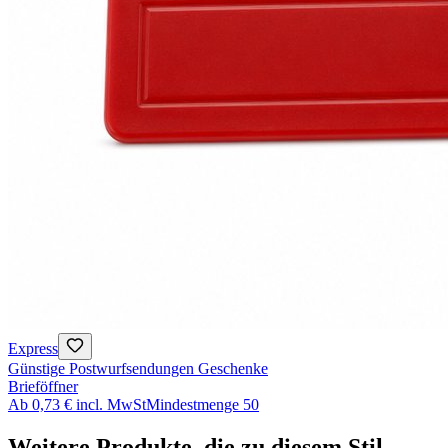
Express
Günstige Postwurfsendungen Geschenke
Brieföffner
Ab
0,73 €
incl. MwSt
Mindestmenge
50
Weitere Produkte, die zu diesem Stil