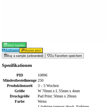
Jetzt kaufen
Anfragen
Muster jetzt
Buy a sample (unbranded)
Zu Favoriten speichern
Spezifikationen
PID
10896
Mindestbestellmenge
250
Produktionszeit
3 – 5 Wochen
Größe
W 70mm x L 55mm x 4mm
Druckgröße
Pad Print: 50mm x 20mm
Farbe
Weiss
1 farbiger tampon-druck, Farbiger