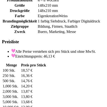
Produktionszeit
4 – 8 Wochen
Größe
148x210 mm
Druckgröße
148x210 mm
Farbe
Eigenkreation
Weiss
Brandingmöglichkeit
1 farbig Siebdruck, Farbiger Digitaldruck
Zielgruppe
Bildung, Firmen, Staatlich
Zweck
Buero, Marketing, Messe
Preisliste
Alle Preise verstehen sich pro Stück und ohne MwSt.
Einrichtungspreis: 46,13 €
Menge
Preis pro Stück
100
Stk.
18,57 €
250
Stk.
16,36 €
500
Stk.
14,76 €
1,000
Stk.
14,20 €
2,000
Stk.
13,87 €
3,000
Stk.
13,80 €
5,000
Stk.
13,68 €