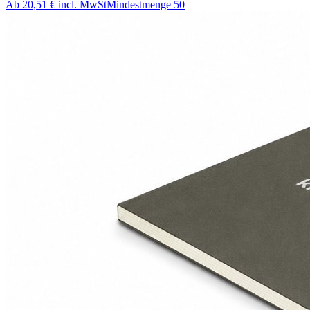
Ab
20,51 €
incl. MwSt
Mindestmenge
50