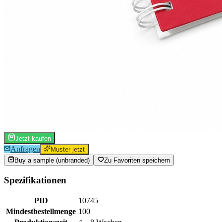
Jetzt kaufen
Anfragen
Muster jetzt
Buy a sample (unbranded)
Zu Favoriten speichern
Spezifikationen
PID
10745
Mindestbestellmenge
100