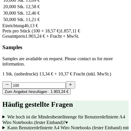
10,000
Stk.
13,09 €
20,000
Stk.
12,58 €
30,000
Stk.
12,46 €
50,000
Stk.
11,21 €
Einrichtung
46,13 €
Preis pro Stück
(
100
×
18,57 €
)
1.857,11 €
Gesamtpreis
1.903,24 €
+ Fracht + MwSt.
Samples
Samples are available on request. Please contact us for more
information.
1 Stk. (unbedruckt)
13,34 €
+
10,37 €
Fracht (inkl. MwSt.)
Zum Angebot hinzufügen
· 1.903,24 €
Häufig gestellte Fragen
Wie hoch ist die Mindestbestellmenge für Benutzerdefinierte A4
Wiro Notebooks (fester Einband)?
▾
Kann Benutzerdefinierte A4 Wiro Notebooks (fester Einband) mit