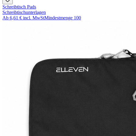
Schreibtisch Pads
Schreibtischunterlagen
Ab
6,61 €
incl. MwSt
Mindestmenge
100