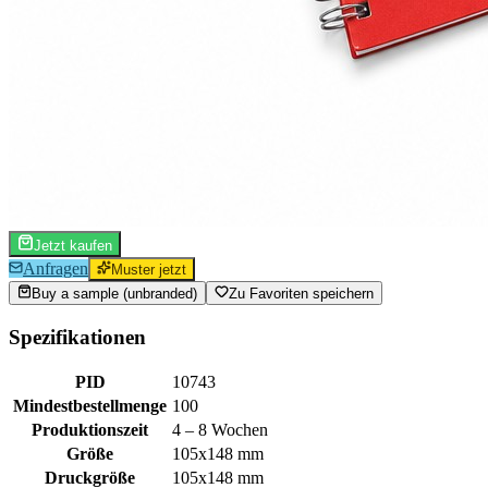
Jetzt kaufen
Anfragen
Muster jetzt
Buy a sample (unbranded)
Zu Favoriten speichern
Spezifikationen
PID
10743
Mindestbestellmenge
100
Produktionszeit
4 – 8 Wochen
Größe
105x148 mm
Druckgröße
105x148 mm