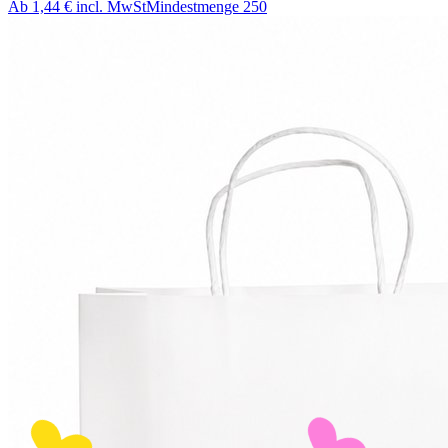
Ab
1,44 €
incl. MwSt
Mindestmenge
250