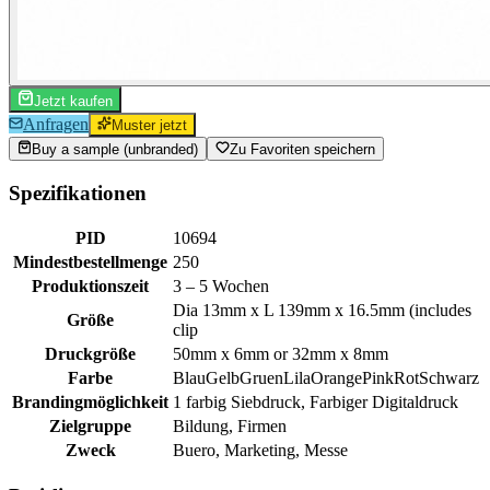
Jetzt kaufen
Anfragen
Muster jetzt
Buy a sample (unbranded)
Zu Favoriten speichern
Spezifikationen
PID
10694
Mindestbestellmenge
250
Produktionszeit
3 – 5 Wochen
Dia 13mm x L 139mm x 16.5mm (includes
Größe
clip
Druckgröße
50mm x 6mm or 32mm x 8mm
Farbe
Blau
Gelb
Gruen
Lila
Orange
Pink
Rot
Schwarz
Brandingmöglichkeit
1 farbig Siebdruck, Farbiger Digitaldruck
Zielgruppe
Bildung, Firmen
Zweck
Buero, Marketing, Messe