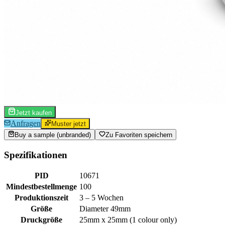
Jetzt kaufen
Anfragen
Muster jetzt
Buy a sample (unbranded)
Zu Favoriten speichern
Spezifikationen
PID
10671
Mindestbestellmenge
100
Produktionszeit
3 – 5 Wochen
Größe
Diameter 49mm
Druckgröße
25mm x 25mm (1 colour only)