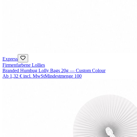
Express
Firmenfarbene Lollies
Branded Humbug Lolly Bags 20g — Custom Colour
Ab
1,32 €
incl. MwSt
Mindestmenge
100