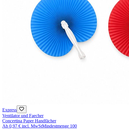
Express
Ventilator und Faecher
Concertina Paper Handfächer
Ab
0,97 €
incl. MwSt
Mindestmenge
100