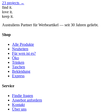
23
projects
→
find
it.
love
it.
keep
it.
Australiens Partner für Werbeartikel — seit 30 Jahren geliebt.
Shop
Alle Produkte
Neuheiten
Für wen ist es?
Öko
Trinken
Taschen
Bekleidung
Express
Service
Findie fragen
Angebot anfordern
Kontakt
Über uns