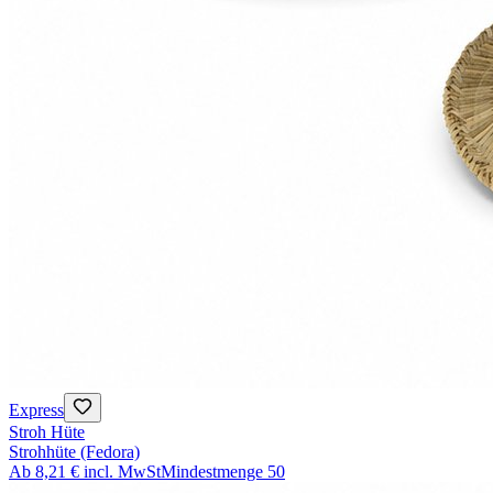
Express
Stroh Hüte
Strohhüte (Fedora)
Ab
8,21 €
incl. MwSt
Mindestmenge
50