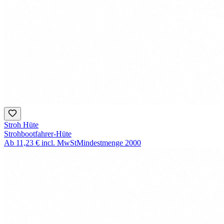
Stroh Hüte
Strohbootfahrer-Hüte
Ab
11,23 €
incl. MwSt
Mindestmenge
2000