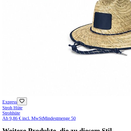
Express
Stroh Hüte
Strohhüte
Ab
9,86 €
incl. MwSt
Mindestmenge
50
Weitere Produkte, die zu diesem Stil