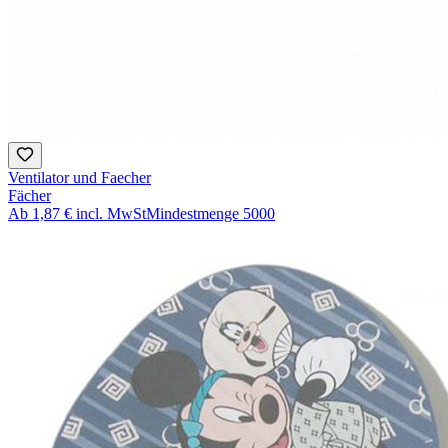
Ventilator und Faecher
Fächer
Ab
1,87 €
incl. MwSt
Mindestmenge
5000