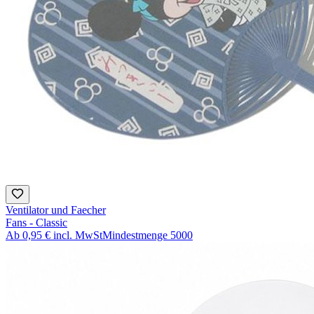
Ventilator und Faecher
Fans - Classic
Ab
0,95 €
incl. MwSt
Mindestmenge
5000