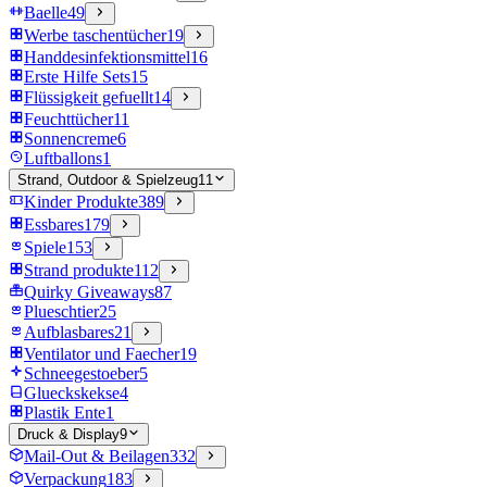
Baelle
49
Werbe taschentücher
19
Handdesinfektionsmittel
16
Erste Hilfe Sets
15
Flüssigkeit gefuellt
14
Feuchttücher
11
Sonnencreme
6
Luftballons
1
Strand, Outdoor & Spielzeug
11
Kinder Produkte
389
Essbares
179
Spiele
153
Strand produkte
112
Quirky Giveaways
87
Plueschtier
25
Aufblasbares
21
Ventilator und Faecher
19
Schneegestoeber
5
Glueckskekse
4
Plastik Ente
1
Druck & Display
9
Mail-Out & Beilagen
332
Verpackung
183