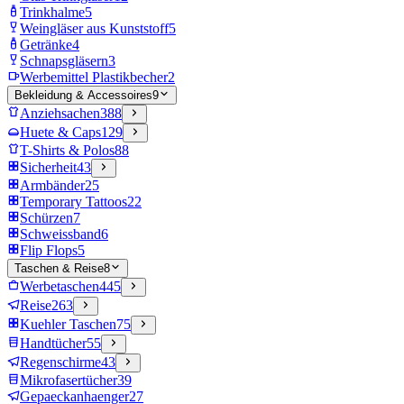
Trinkhalme
5
Weingläser aus Kunststoff
5
Getränke
4
Schnapsgläsern
3
Werbemittel Plastikbecher
2
Bekleidung & Accessoires
9
Anziehsachen
388
Huete & Caps
129
T-Shirts & Polos
88
Sicherheit
43
Armbänder
25
Temporary Tattoos
22
Schürzen
7
Schweissband
6
Flip Flops
5
Taschen & Reise
8
Werbetaschen
445
Reise
263
Kuehler Taschen
75
Handtücher
55
Regenschirme
43
Mikrofasertücher
39
Gepaeckanhaenger
27