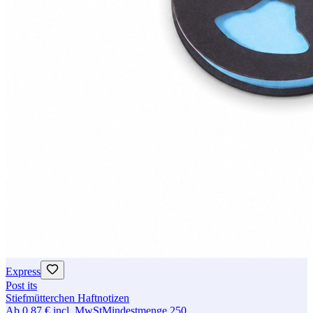
Express
Post its
Stiefmütterchen Haftnotizen
Ab
0,87 €
incl. MwSt
Mindestmenge
250