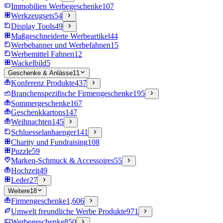
Immobilien Werbegeschenke
107
Werkzeugsets
54
Display Tools
49
Maßgeschneiderte Werbeartikel
44
Werbebanner und Werbefahnen
15
Werbemittel Fahnen
12
Wackelbild
5
Geschenke & Anlässe
11
Konferenz Produkte
437
Branchenspezifische Firmengeschenke
195
Sommergeschenke
167
Geschenkkartons
147
Weihnachten
145
Schluesselanhaenger
141
Charity und Fundraising
108
Puzzle
59
Marken-Schmuck & Accessoires
55
Hochzeit
49
Leder
27
Weitere
18
Firmengeschenke
1,606
Umwelt freundliche Werbe Produkte
971
Werbegeschenke
850