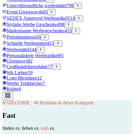
Umweltfreundliche werbemittel
799
Event Giveaways
645
SEDEX Approved Werbeartikel
514
Stylishe Werbe Geschenke
498
Markenname Werbegeschenke
435
Preisgünstiges
416
Schnelle Werbemittel
415
Werbemittel
144
Personalisierte Werbeartikel
91
Giveaways
82
Großhandelsprodukte
77
Wir Lieben
59
Logo Biergläser
12
Werbe Trinkbecher
7
Krüge
4
KATEGORIE
·
48
Produkte in dieser Kategorie.
Fast
finden
es.
lieben
es.
rush
es.