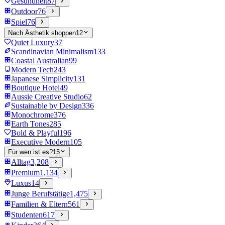
Gesundheit
87
Outdoor
76
Spiel
76
Nach Ästhetik shoppen
12
Quiet Luxury
37
Scandinavian Minimalism
133
Coastal Australian
99
Modern Tech
243
Japanese Simplicity
131
Boutique Hotel
49
Aussie Creative Studio
62
Sustainable by Design
336
Monochrome
376
Earth Tones
285
Bold & Playful
196
Executive Modern
105
Für wen ist es?
15
Alltag
3,208
Premium
1,134
Luxus
14
Junge Berufstätige
1,475
Familien & Eltern
561
Studenten
617