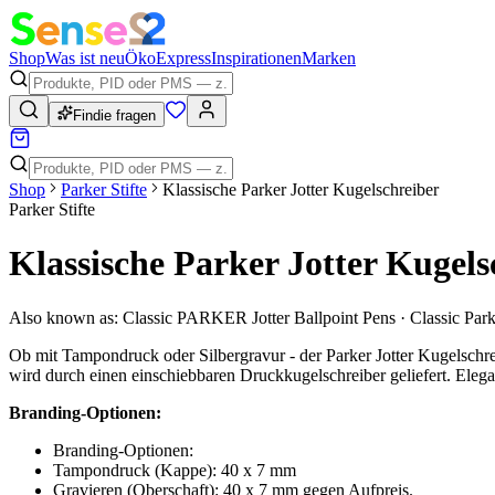
Shop
Was ist neu
Öko
Express
Inspirationen
Marken
Findie fragen
Shop
Parker Stifte
Klassische Parker Jotter Kugelschreiber
Parker Stifte
Klassische Parker Jotter Kugels
Also known as:
Classic PARKER Jotter Ballpoint Pens · Classic Parker
Ob mit Tampondruck oder Silbergravur - der Parker Jotter Kugelschre
wird durch einen einschiebbaren Druckkugelschreiber geliefert. Elegan
Branding-Optionen:
Branding-Optionen:
Tampondruck (Kappe): 40 x 7 mm
Gravieren (Oberschaft): 40 x 7 mm gegen Aufpreis.