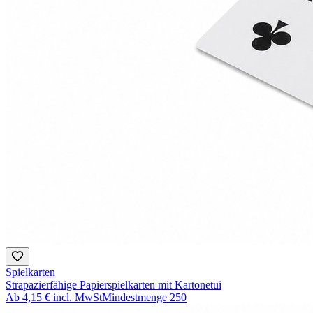
Spielkarten
Strapazierfähige Papierspielkarten mit Kartonetui
Ab
4,15 €
incl. MwSt
Mindestmenge
250