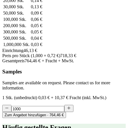
20,000
Stk.
0,14 €
30,000
Stk.
0,13 €
50,000
Stk.
0,09 €
100,000
Stk.
0,06 €
200,000
Stk.
0,05 €
300,000
Stk.
0,05 €
500,000
Stk.
0,04 €
1,000,000
Stk.
0,03 €
Einrichtung
46,13 €
Preis pro Stück
(
1,000
×
0,72 €
)
718,33 €
Gesamtpreis
764,46 €
+ Fracht + MwSt.
Samples
Samples are available on request. Please contact us for more
information.
1 Stk. (unbedruckt)
0,03 €
+
10,37 €
Fracht (inkl. MwSt.)
Zum Angebot hinzufügen
· 764,46 €
Häufig gestellte Fragen