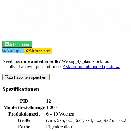
Jetzt kaufen
Anfragen
Muster jetzt
Need this
unbranded in bulk
? We supply plain stock too —
usually at a lower per-unit price.
Ask for an unbranded quote →
Zu Favoriten speichern
Spezifikationen
PID
12
Mindestbestellmenge
1,000
Produktionszeit
6 – 10 Wochen
Größe
(cm): 5x5, 6x3, 6x4, 7x3, 8x2, 9x2 or 10x2.
Farbe
Eigenkreation