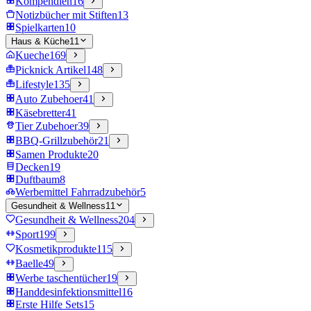
Kompendien
16
Notizbücher mit Stiften
13
Spielkarten
10
Haus & Küche
11
Kueche
169
Picknick Artikel
148
Lifestyle
135
Auto Zubehoer
41
Käsebretter
41
Tier Zubehoer
39
BBQ-Grillzubehör
21
Samen Produkte
20
Decken
19
Duftbaum
8
Werbemittel Fahrradzubehör
5
Gesundheit & Wellness
11
Gesundheit & Wellness
204
Sport
199
Kosmetikprodukte
115
Baelle
49
Werbe taschentücher
19
Handdesinfektionsmittel
16
Erste Hilfe Sets
15