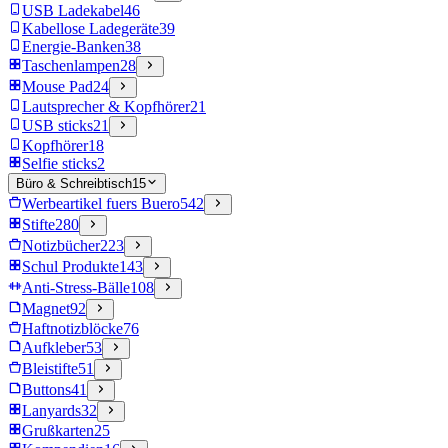
USB Ladekabel
46
Kabellose Ladegeräte
39
Energie-Banken
38
Taschenlampen
28
Mouse Pad
24
Lautsprecher & Kopfhörer
21
USB sticks
21
Kopfhörer
18
Selfie sticks
2
Büro & Schreibtisch
15
Werbeartikel fuers Buero
542
Stifte
280
Notizbücher
223
Schul Produkte
143
Anti-Stress-Bälle
108
Magnet
92
Haftnotizblöcke
76
Aufkleber
53
Bleistifte
51
Buttons
41
Lanyards
32
Grußkarten
25