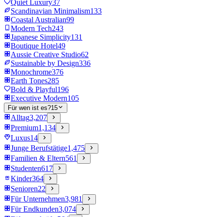
Quiet Luxury
37
Scandinavian Minimalism
133
Coastal Australian
99
Modern Tech
243
Japanese Simplicity
131
Boutique Hotel
49
Aussie Creative Studio
62
Sustainable by Design
336
Monochrome
376
Earth Tones
285
Bold & Playful
196
Executive Modern
105
Für wen ist es?
15
Alltag
3,207
Premium
1,134
Luxus
14
Junge Berufstätige
1,475
Familien & Eltern
561
Studenten
617
Kinder
364
Senioren
22
Für Unternehmen
3,981
Für Endkunden
3,074