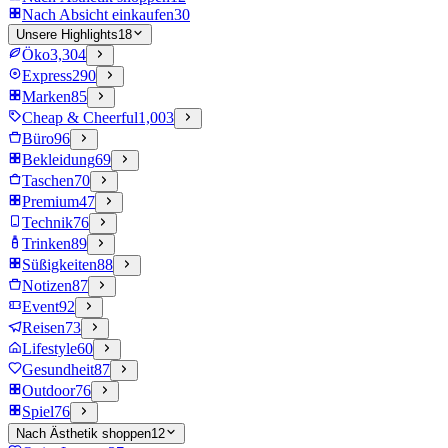
Nach Absicht einkaufen
30
Unsere Highlights
18
Öko
3,304
Express
290
Marken
85
Cheap & Cheerful
1,003
Büro
96
Bekleidung
69
Taschen
70
Premium
47
Technik
76
Trinken
89
Süßigkeiten
88
Notizen
87
Event
92
Reisen
73
Lifestyle
60
Gesundheit
87
Outdoor
76
Spiel
76
Nach Ästhetik shoppen
12