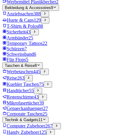
Werbemittel Plastikbecher
2
Bekleidung & Accessoires
9
Anziehsachen
388
Huete & Caps
129
T-Shirts & Polos
88
Sicherheit
43
Armbänder
25
Temporary Tattoos
22
Schürzen
7
Schweissband
6
Flip Flops
5
Taschen & Reise
8
Werbetaschen
445
Reise
263
Kuehler Taschen
75
Handtücher
55
Regenschirme
43
Mikrofasertücher
39
Gepaeckanhaenger
27
Corporate Taschen
25
Technik & Gadgets
11
Computer Zubehoer
267
Handy Zubehoer
125