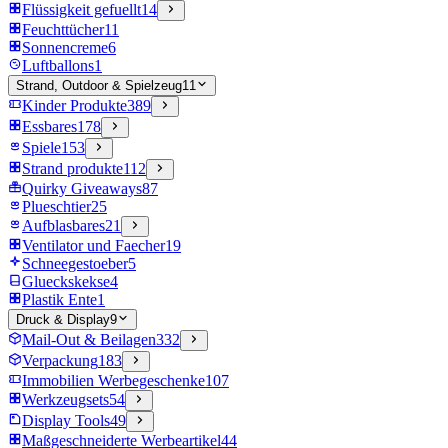
Flüssigkeit gefuellt
14
Feuchttücher
11
Sonnencreme
6
Luftballons
1
Strand, Outdoor & Spielzeug
11
Kinder Produkte
389
Essbares
178
Spiele
153
Strand produkte
112
Quirky Giveaways
87
Plueschtier
25
Aufblasbares
21
Ventilator und Faecher
19
Schneegestoeber
5
Glueckskekse
4
Plastik Ente
1
Druck & Display
9
Mail-Out & Beilagen
332
Verpackung
183
Immobilien Werbegeschenke
107
Werkzeugsets
54
Display Tools
49
Maßgeschneiderte Werbeartikel
44