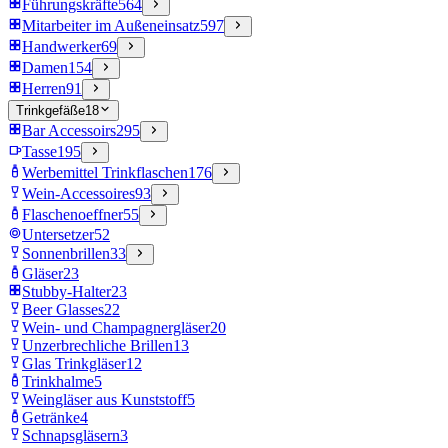
Führungskräfte
564
Mitarbeiter im Außeneinsatz
597
Handwerker
69
Damen
154
Herren
91
Trinkgefäße
18
Bar Accessoirs
295
Tasse
195
Werbemittel Trinkflaschen
176
Wein-Accessoires
93
Flaschenoeffner
55
Untersetzer
52
Sonnenbrillen
33
Gläser
23
Stubby-Halter
23
Beer Glasses
22
Wein- und Champagnergläser
20
Unzerbrechliche Brillen
13
Glas Trinkgläser
12
Trinkhalme
5
Weingläser aus Kunststoff
5
Getränke
4
Schnapsgläsern
3