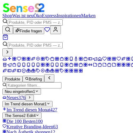
Shop
Was ist neu
Öko
Express
Inspirationen
Marken
Findie fragen
Produkte
Briefing
Neu eingetroffen
1
Neues
376
Im Trend diesen Monat
1
Im Trend diesen Monat
427
The Sense2 Edit
4
Die 100 Besten
100
Kreative Branding-Ideen
63
Nach Ästhetik shoppen
12